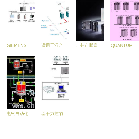
化引领样品
介绍
动实现与策
升水利设施
前处理新纪
略
自动化水平
SIEMENS-
适用于混合
广州市腾嘉
QUANTUM
PLC系列控
和连续过程
自动化仪表
PLC系统在
制系统在承
的一体化系
引领工业自
烧结生产工
德自来水公
统 自动化
动化新篇章
艺中的应用
司SCADA
控制的新视
系统中的应
角
用
电气自动化
基于力控的
工程控制系
罐区自动化
统的现状及
监控系统