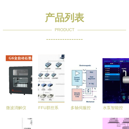
产品列表
PRODUCT
----------------
微波消解仪
FFU群控系
多轴伺服控
水泵智能控
自动化控制
统-FFU集
制系统中的
制一体化系
设备 智能
中监视系统
同步精密运
统 全面提