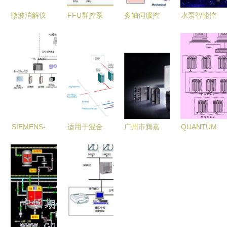
微波消解仪
FFU群控系
多轴伺服控
水泵智能控
自动化控制
统-FFU集
制系统中的
制一体化系
设备 智能
中监视系统
同步精密运
统 全面提
化引领样品
介绍
动实现与策
升水利设施
前处理新纪
略
自动化水平
SIEMENS-
适用于混合
广州市腾嘉
QUANTUM
PLC系列控
和连续过程
自动化仪表
PLC系统在
制系统在承
的一体化系
引领工业自
烧结生产工
德自来水公
统 自动化
动化新篇章
艺中的应用
司SCADA
控制的新视
系统中的应
角
用