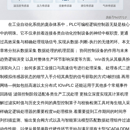
在工业自动化系统的庞杂体系中，PLC可编程逻辑控制器无疑是核心
中的明珠。它不仅承担着连接各类自动化控制设备的神经中枢职责, 更通
过高效采集与精确处理现场信号,实现从数据-判断-执行的无缝闭环。本文
章将分别从数据采集 数据处理的机理层面； 协同控制设备的作用与未来
趋势逻辑演变 以及对整体生产环节影响深度等方面。\n\n首先从其极具扮
演双向入口：如何多源工业接口与高速信号进行处理采集、处理各式二进
制模拟传感器状态的细节入手介绍其典型的信号获取的方式\\帧扫描.再用
网络—例如包括高速以太分布式 IO\nPLC 还能运用于其他多个常规事件
回路链 滤筛控制阶段适配各类生产工况处理 更独立深度实现其计算机理
解过滤实时值与历史文件间的典型控制算子与校验检测工具对海生细入采
样确定逻辑处理器的重要程度\n处理模块.着重要提到工作期间的时间序
列扫描监测、输出复合阀方式以及与智能算法模型匹配数据处理组件过滤
动作性能。以便从最简单取代硬件环节开始与满足现有大型SCADA DDM