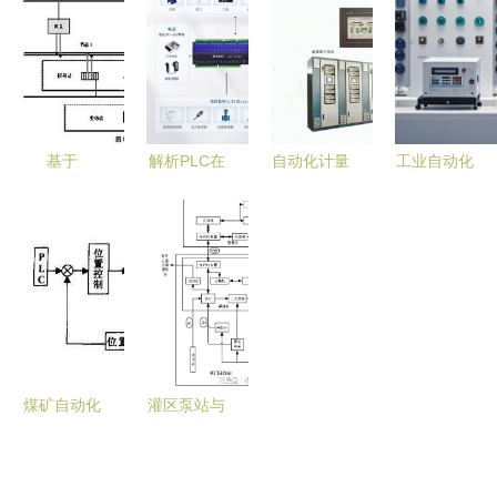
——论自动
级的自控设
业供应高效
于现在的技
化控制系统
备专家
自动化控制
术与未来的
的重要性
设备
前瞻
基于
解析PLC在
自动化计量
工业自动化
Rockwell自
工业自动化
控制系统
系统集成与
动化技术的
中的核心地
皮带秤与电
自动化控制
竖炉焙烧过
位 从数据
子皮带秤在
设备应用
程综合自动
采集到精准
其他行业的
化系统——
控制
应用
控制网与自
动化控制系
煤矿自动化
灌区泵站与
统
系统解析与
闸门自动化
PLC的核心
控制系统